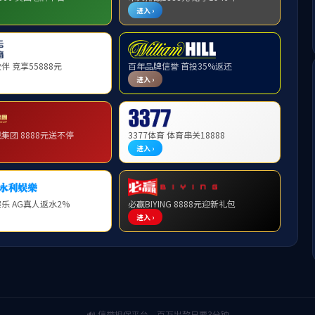
2025-2026学年本专科学生国家助学金、英
医大学工〔2025〕98号）要求，英国上市官网36
人申请，班级民主评议，学院评审小组认真审核
期为2025年11月17日—2025年11月21日，
反映，联系电话：0771-5358489、6210
市官网365杏湖助学金获助名单公示