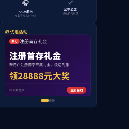
国上市官网365助学金、杏湖助学
5认真组织开展2025-2026
及评定，共评选出杏湖助学金推
若对名单有异议，11月21日前，署
306，联系人：贺老师、何老师。
英国上市官网365学生工作处
2025年11月17日