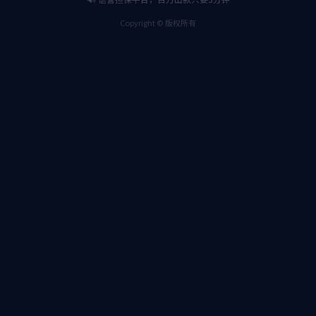
学金获助名单公示.pdf
获助名单公示
和奖学金、星火奖学金、春翔奖学金、酬勤奖学金推荐人选公示
orm
技术支持:
广西和德科技
武鸣段336号综合楼(武鸣校区)